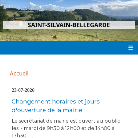
Aller
au
contenu
SAINT-SILVAIN-BELLEGARDE
principal
Main
navigation
Accueil
23-07-2026
Changement horaires et jours
d'ouverture de la mairie
Le secrétariat de mairie est ouvert au public
les: - mardi de 9h30 à 12h00 et de 14h00 à
17h30 -…