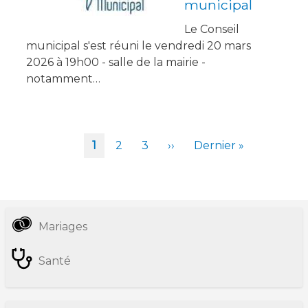
municipal
Le Conseil
municipal s'est réuni le vendredi 20 mars
2026 à 19h00 - salle de la mairie -
notamment…
Pagination
Page
1
Page
2
Page
3
Page
››
Dernière
Dernier »
courante
suivante
page
Mariages
Informations
pratiques
Santé