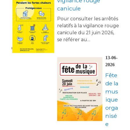
vigilance rouge
canicule
Pour consulter les arrêtés
relatifs à la vigilance rouge
canicule du 21 juin 2026,
se référer au…
13-06-
2026
Fête
de la
mus
ique
orga
nisé
e