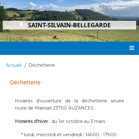
Aller
au
contenu
SAINT-SILVAIN-BELLEGARDE
principal
Main
Accueil
Déchetterie
Fil
navigation
d'Ariane
Déchetterie
Horaires d'ouverture de la déchetterie située
route de Mainsat 23700 AUZANCES :
H
oraires d'hiver
: du 1er octobre au 3 mars
* lundi, mercredi et vendredi : 14h00 - 17h00