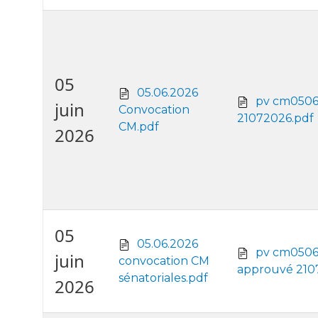
05
05.06.2026
pv cm0506
juin
Convocation
21072026.pdf
CM.pdf
2026
05
05.06.2026
pv cm0506 
juin
convocation CM
approuvé 210
sénatoriales.pdf
2026