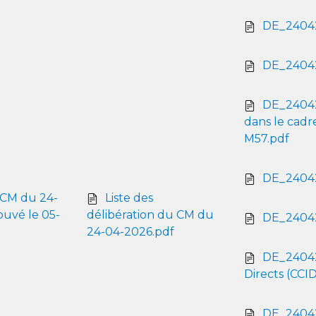
DE_240426
DE_24042
DE_240426
dans le cadr
M57.pdf
DE_24042
 CM du 24-
Liste des
uvé le 05-
délibération du CM du
DE_24042
24-04-2026.pdf
DE_24042
Directs (CCID
DE_240426