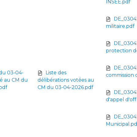
INSEE.pdf
DE_03042
militaire.pdf
DE_03042
protection 
DE_03042
du 03-04-
Liste des
commission d
é au CM du
délibérations votées au
pdf
CM du 03-04-2026.pdf
DE_03042
d'appel d'off
DE_03042
Municipal.pd