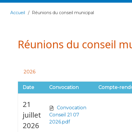
navigation
Accueil
Réunions du conseil municipal
Fil
d'Ariane
Réunions du conseil mu
2026
Date
Convocation
Compte-rend
21
Convocation
juillet
Conseil 21 07
2026.pdf
2026