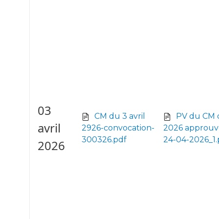
03
CM du 3 avril
PV du CM 
avril
2926-convocation-
2026 approuv
300326.pdf
24-04-2026_1.
2026