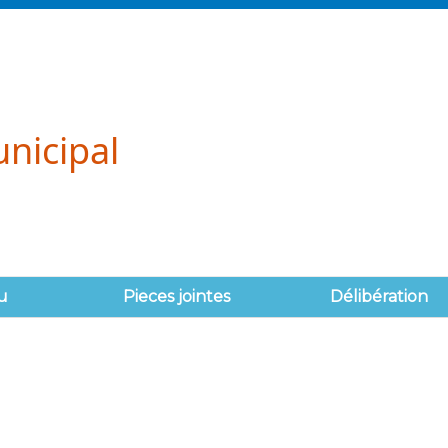
nicipal
u
Pieces jointes
Délibération