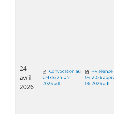
24
Convocation au
PV séance
avril
CM du 24-04-
04-2026 appro
2026.pdf
06-2026.pdf
2026