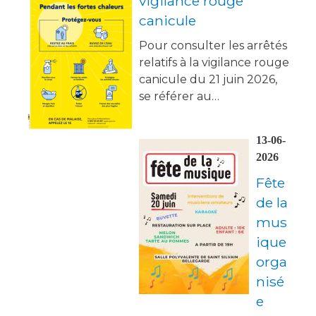
vigilance rouge
canicule
Pour consulter les arrêtés
relatifs à la vigilance rouge
canicule du 21 juin 2026,
se référer au…
13-06-
2026
Fête
de la
mus
ique
orga
nisé
e