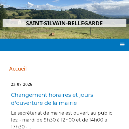
Aller
au
contenu
SAINT-SILVAIN-BELLEGARDE
principal
Main
navigation
Accueil
23-07-2026
Changement horaires et jours
d'ouverture de la mairie
Le secrétariat de mairie est ouvert au public
les: - mardi de 9h30 à 12h00 et de 14h00 à
17h30 -…