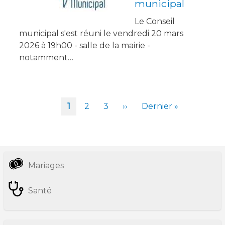
municipal
Le Conseil
municipal s'est réuni le vendredi 20 mars
2026 à 19h00 - salle de la mairie -
notamment…
Pagination
Page
1
Page
2
Page
3
Page
››
Dernière
Dernier »
courante
suivante
page
Mariages
Informations
pratiques
Santé