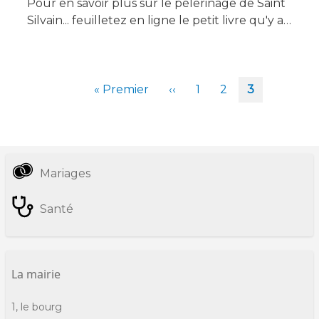
Pour en savoir plus sur le pèlerinage de Saint
Silvain... feuilletez en ligne le petit livre qu'y a…
Pagination
Première
« Premier
Page
‹‹
Page
1
Page
2
Page
3
page
précédente
courante
Mariages
Informations
pratiques
Santé
La mairie
1, le bourg