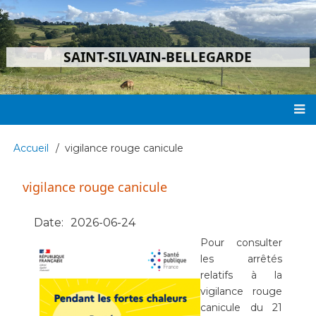
Aller
au
contenu
SAINT-SILVAIN-BELLEGARDE
principal
Main
Accueil
vigilance rouge canicule
Fil
navigation
d'Ariane
vigilance rouge canicule
Date
2026-06-24
Pour consulter
les arrêtés
relatifs à la
vigilance rouge
canicule du 21