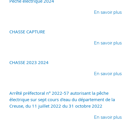
Pêche électrique 2024
En savoir plus
sur
Pêc
élec
202
CHASSE CAPTURE
En savoir plus
sur
CHA
CAP
CHASSE 2023 2024
En savoir plus
sur
CHA
202
202
Arrêté préfectoral n° 2022-57 autorisant la pêche
électrique sur sept cours d'eau du département de la
Creuse, du 11 juillet 2022 du 31 octobre 2022
En savoir plus
sur
Arrê
préf