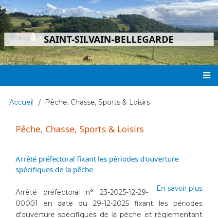
Aller
au
contenu
SAINT-SILVAIN-BELLEGARDE
principal
Main
Accueil
Pêche, Chasse, Sports & Loisirs
Fil
navigation
d'Ariane
Pêche, Chasse, Sports & Loisirs
Arrêté préfectoral fixant les périodes d'ouverture
spécifiques de la pêche
En savoir plus
sur
Arrêté préfectoral n° 23-2025-12-29-
Arrê
00001 en date du 29-12-2025 fixant les périodes
préf
d'ouverture spécifiques de la pêche et règlementant