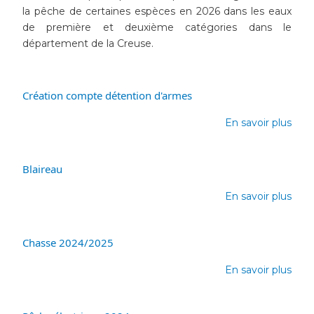
fixa
la pêche de certaines espèces en 2026 dans les eaux
les
de première et deuxième catégories dans le
péri
département de la Creuse.
d'ou
spéc
de
la
Création compte détention d'armes
pêc
En savoir plus
sur
Créa
com
déte
Blaireau
d'ar
En savoir plus
sur
Blai
Chasse 2024/2025
En savoir plus
sur
Cha
202