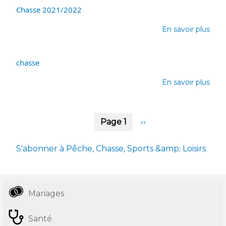
n°
Chasse 2021/2022
2022
En savoir plus
57
sur
auto
Cha
la
2021
pêc
chasse
élec
En savoir plus
sur
sur
sept
chas
cour
d'ea
Pagination
Page 1
Page
››
du
suivante
dép
de
S'abonner à Pêche, Chasse, Sports &amp; Loisirs
la
Creu
du
11
Mariages
Informations
juille
pratiques
202
Santé
du