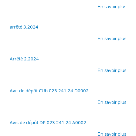
DP
En savoir plus
023
sur
241
Arrê
24
4.20
A00
arrêté 3.2024
En savoir plus
sur
arrê
3.20
Arrêté 2.2024
En savoir plus
sur
Arrê
2.20
Avit de dépôt CUb 023 241 24 D0002
En savoir plus
sur
Avit
de
dép
Avis de dépôt DP 023 241 24 A0002
CUb
En savoir plus
023
sur