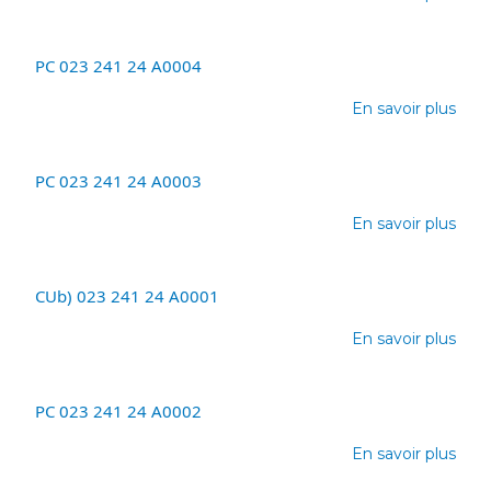
241
Avis
24
de
D00
dép
PC 023 241 24 A0004
DP
En savoir plus
023
sur
241
PC
24
023
A00
241
PC 023 241 24 A0003
24
En savoir plus
A00
sur
PC
023
241
CUb) 023 241 24 A0001
24
En savoir plus
A00
sur
CUb
023
241
PC 023 241 24 A0002
24
En savoir plus
A00
sur
PC