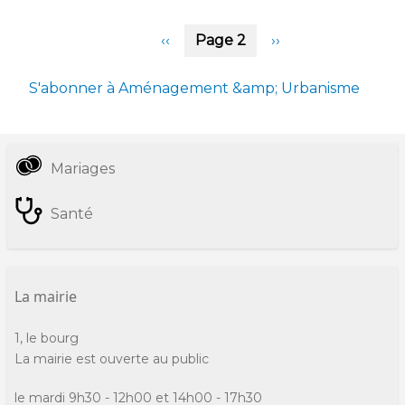
023
241
Pagination
Page
‹‹
Page 2
Page
››
24
précédente
suivante
A00
S'abonner à Aménagement &amp; Urbanisme
Mariages
Informations
pratiques
Santé
La mairie
1, le bourg
La mairie est ouverte au public
le mardi 9h30 - 12h00 et 14h00 - 17h30