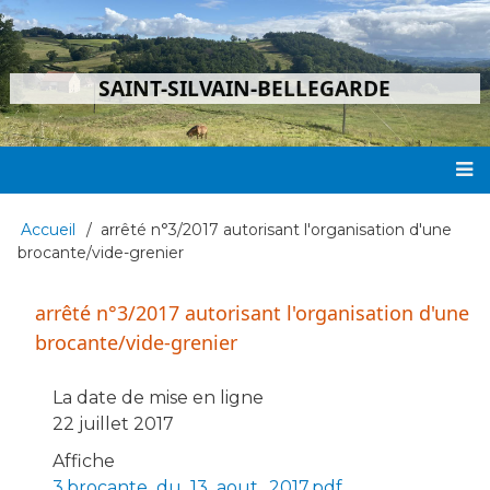
Aller
au
contenu
SAINT-SILVAIN-BELLEGARDE
principal
Main
Accueil
arrêté n°3/2017 autorisant l'organisation d'une
Fil
navigation
brocante/vide-grenier
d'Ariane
arrêté n°3/2017 autorisant l'organisation d'une
brocante/vide-grenier
La date de mise en ligne
22 juillet 2017
Affiche
3.brocante_du_13_aout_2017.pdf